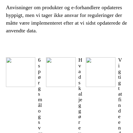
Anvisninger om produkter og e-forhandlere opdateres
hyppigt, men vi tager ikke ansvar for reguleringer der
måtte være implementeret efter at vi sidst opdaterede de
anvendte data.
6
H
V
s
v
i
p
a
g
ø
d
ti
r
s
g
g
k
t
s
al
at
m
je
fi
ål
g
n
o
g
d
g
ø
e
s
r
e
v
e
n