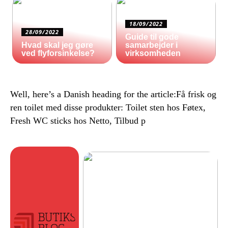
18/09/2022
28/09/2022
Guide til gode
Hvad skal jeg gøre
samarbejder i
ved flyforsinkelse?
virksomheden
Well, here’s a Danish heading for the article:Få frisk og
ren toilet med disse produkter: Toilet sten hos Føtex,
Fresh WC sticks hos Netto, Tilbud p