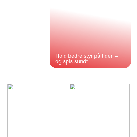
Hold bedre styr på tiden –
og spis sundt