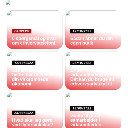
ERHVERV
17/10/2022
6 spørgsmål og svar
Sådan åbner du din
om erhvervstelefoni
egen butik
12/10/2022
08/10/2022
Sådan får du et
Er du
bedre overblik over
virksomhedsejer?
din virksomheds
Det kan du bruge en
økonomi
erhvervsadvokat til
18/09/2022
28/09/2022
Guide til gode
Hvad skal jeg gøre
samarbejder i
ved flyforsinkelse?
virksomheden