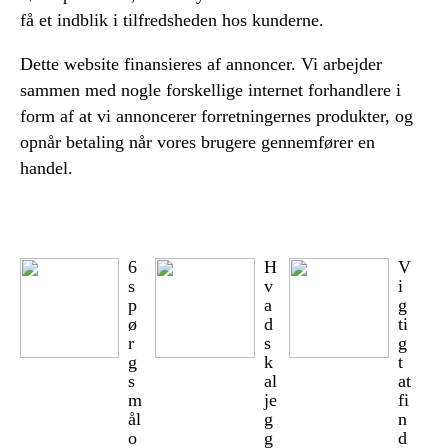
få et indblik i tilfredsheden hos kunderne.
Dette website finansieres af annoncer. Vi arbejder
sammen med nogle forskellige internet forhandlere i
form af at vi annoncerer forretningernes produkter, og
opnår betaling når vores brugere gennemfører en
handel.
6
H
V
s
v
i
p
a
g
ø
d
ti
r
s
g
g
k
t
s
al
at
m
je
fi
ål
g
n
o
g
d