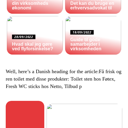
din virksomheds
Det kan du bruge en
økonomi
erhvervsadvokat til
18/09/2022
28/09/2022
Guide til gode
Hvad skal jeg gøre
samarbejder i
ved flyforsinkelse?
virksomheden
Well, here’s a Danish heading for the article:Få frisk og
ren toilet med disse produkter: Toilet sten hos Føtex,
Fresh WC sticks hos Netto, Tilbud p