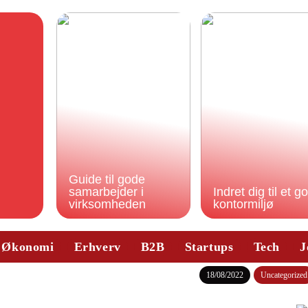
Guide til gode
samarbejder i
Indret dig til et g
virksomheden
kontormiljø
Økonomi
Erhverv
B2B
Startups
Tech
J
18/08/2022
Uncategorized