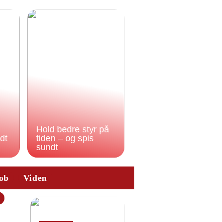
Hold bedre styr på
odt
tiden – og spis
sundt
ob
Viden