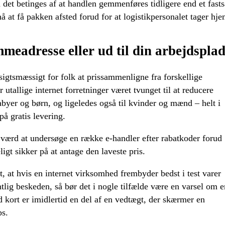
det betinges af at handlen gemmenføres tidligere end et fasts
nå at få pakken afsted forud for at logistikpersonalet tager hje
emmeadresse eller ud til din arbejdspla
nsigtsmæssigt for folk at prissammenligne fra forskellige
 utallige internet forretninger været tvunget til at reducere
babyer og børn, og ligeledes også til kvinder og mænd – helt i
å gratis levering.
 værd at undersøge en række e-handler efter rabatkoder forud
ligt sikker på at antage den laveste pris.
, at hvis en internet virksomhed frembyder bedst i test varer
ntlig beskeden, så bør det i nogle tilfælde være en varsel om e
 kort er imidlertid en del af en vedtægt, der skærmer en
ps.