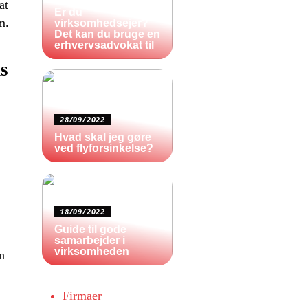
at
Er du
m.
virksomhedsejer?
Det kan du bruge en
erhvervsadvokat til
ds
28/09/2022
Hvad skal jeg gøre
ved flyforsinkelse?
18/09/2022
Guide til gode
samarbejder i
virksomheden
n
Firmaer