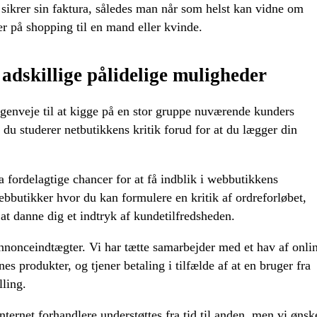
 sikrer sin faktura, således man når som helst kan vidne om
r på shopping til en mand eller kvinde.
adskillige pålidelige muligheder
 genveje til at kigge på en stor gruppe nuværende kunders
t du studerer netbutikkens kritik forud for at du lægger din
a fordelagtige chancer for at få indblik i webbutikkens
ebbutikker hvor du kan formulere en kritik af ordreforløbet,
l at danne dig et indtryk af kundetilfredsheden.
nnonceindtægter. Vi har tætte samarbejder med et hav af onli
es produkter, og tjener betaling i tilfælde af at en bruger fra
lling.
ternet forhandlere understøttes fra tid til anden, men vi ønsk