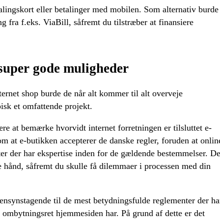
alingskort eller betalinger med mobilen. Som alternativ burde
g fra f.eks. ViaBill, såfremt du tilstræber at finansiere
 super gode muligheder
ternet shop burde de når alt kommer til alt overveje
pisk et omfattende projekt.
re at bemærke hvorvidt internet forretningen er tilsluttet e-
om at e-butikken accepterer de danske regler, foruden at onlin
ster der har ekspertise inden for de gældende bestemmelser. De
de hånd, såfremt du skulle få dilemmaer i processen med din
 hensynstagende til de mest betydningsfulde reglementer der ha
 ombytningsret hjemmesiden har. På grund af dette er det