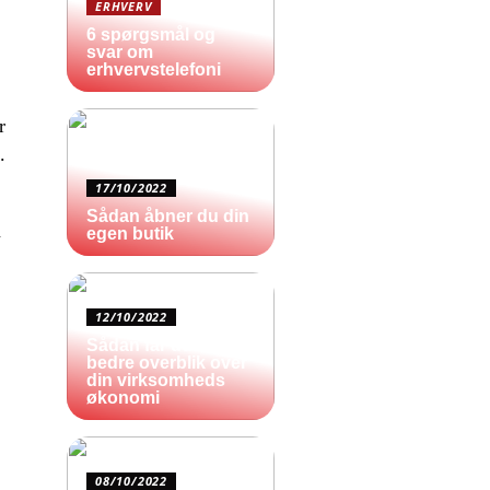
ERHVERV
6 spørgsmål og
svar om
erhvervstelefoni
r
.
17/10/2022
Sådan åbner du din
n
egen butik
12/10/2022
Sådan får du et
bedre overblik over
din virksomheds
økonomi
08/10/2022