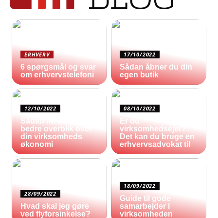
ERHVERV
17/10/2022
6 spørgsmål og svar
Sådan åbner du din
om erhvervstelefoni
egen butik
12/10/2022
08/10/2022
Sådan får du et
Er du
bedre overblik over
virksomhedsejer?
din virksomheds
Det kan du bruge en
økonomi
erhvervsadvokat til
18/09/2022
28/09/2022
Guide til gode
Hvad skal jeg gøre
samarbejder i
ved flyforsinkelse?
virksomheden