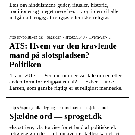
Læs om hinduismens guder, ritualer, historie,
traditioner og meget mere her. … og i den vil alle
indgå uafhængig af religiøs eller ikke-religiøs …
http s://politiken.dk › bagsiden › art5899540 › Hvem-var-…
ATS: Hvem var den kravlende
mand på slotspladsen? –
Politiken
4. apr. 2017 — Ved du, om der var tale om en eller
anden form for religiøst ritual? … Esben Lunde
Larsen, som ganske rigtigt er et religiøst menneske.
http s://sproget.dk › leg-og-ler › ordmuseum › sjeldne-ord
Sjældne ord — sproget.dk
ekspatriere, vb. forvise fra et land af politiske el.
religiøse grunde … el. optage i et fællesskab el. et