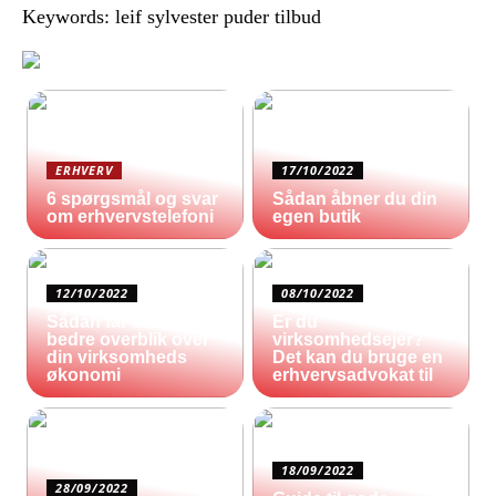
Keywords: leif sylvester puder tilbud
ERHVERV
17/10/2022
6 spørgsmål og svar
Sådan åbner du din
om erhvervstelefoni
egen butik
12/10/2022
08/10/2022
Sådan får du et
Er du
bedre overblik over
virksomhedsejer?
din virksomheds
Det kan du bruge en
økonomi
erhvervsadvokat til
18/09/2022
28/09/2022