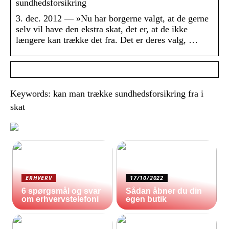
sundhedsforsikring
3. dec. 2012 — »Nu har borgerne valgt, at de gerne
selv vil have den ekstra skat, det er, at de ikke
længere kan trække det fra. Det er deres valg, …
Keywords: kan man trække sundhedsforsikring fra i
skat
ERHVERV
17/10/2022
6 spørgsmål og svar
Sådan åbner du din
om erhvervstelefoni
egen butik