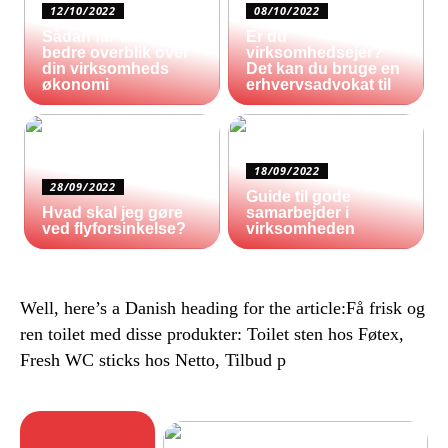
12/10/2022
08/10/2022
Sådan får du et
Er du
bedre overblik over
virksomhedsejer?
din virksomheds
Det kan du bruge en
økonomi
erhvervsadvokat til
18/09/2022
28/09/2022
Guide til gode
Hvad skal jeg gøre
samarbejder i
ved flyforsinkelse?
virksomheden
Well, here’s a Danish heading for the article:Få frisk og
ren toilet med disse produkter: Toilet sten hos Føtex,
Fresh WC sticks hos Netto, Tilbud p