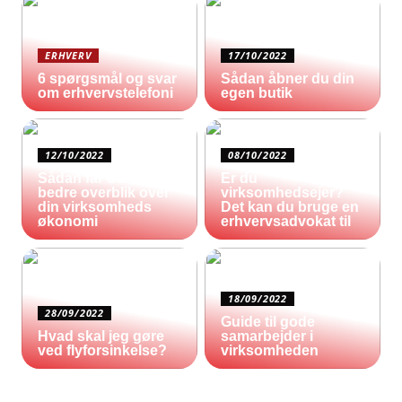
ERHVERV
17/10/2022
6 spørgsmål og svar
Sådan åbner du din
om erhvervstelefoni
egen butik
12/10/2022
08/10/2022
Sådan får du et
Er du
bedre overblik over
virksomhedsejer?
din virksomheds
Det kan du bruge en
økonomi
erhvervsadvokat til
18/09/2022
28/09/2022
Guide til gode
Hvad skal jeg gøre
samarbejder i
ved flyforsinkelse?
virksomheden