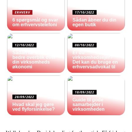
ERHVERV
17/10/2022
6 spørgsmål og svar
Sådan åbner du din
om erhvervstelefoni
egen butik
12/10/2022
08/10/2022
Sådan får du et
Er du
bedre overblik over
virksomhedsejer?
din virksomheds
Det kan du bruge en
økonomi
erhvervsadvokat til
18/09/2022
28/09/2022
Guide til gode
Hvad skal jeg gøre
samarbejder i
ved flyforsinkelse?
virksomheden