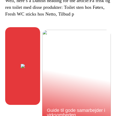
Well, here’s a Danish heading for the article:Få frisk og
ren toilet med disse produkter: Toilet sten hos Føtex,
Fresh WC sticks hos Netto, Tilbud p
Guide til gode samarbejder i
virksomheden