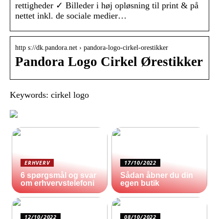
rettigheder ✓ Billeder i høj opløsning til print & på
nettet inkl. de sociale medier…
http s://dk.pandora.net › pandora-logo-cirkel-orestikker
Pandora Logo Cirkel Ørestikker
Keywords: cirkel logo
ERHVERV
17/10/2022
6 spørgsmål og svar
Sådan åbner du din
om erhvervstelefoni
egen butik
12/10/2022
08/10/2022