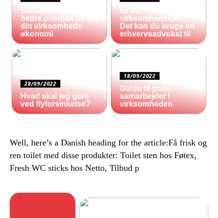
Sådan får du et
Er du
bedre overblik over
virksomhedsejer?
din virksomheds
Det kan du bruge en
økonomi
erhvervsadvokat til
18/09/2022
28/09/2022
Guide til gode
Hvad skal jeg gøre
samarbejder i
ved flyforsinkelse?
virksomheden
Well, here’s a Danish heading for the article:Få frisk og
ren toilet med disse produkter: Toilet sten hos Føtex,
Fresh WC sticks hos Netto, Tilbud p