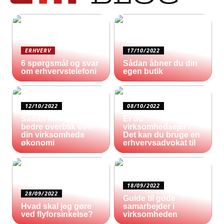
ERHVERV
17/10/2022
6 spørgsmål og svar
Sådan åbner du din
om erhvervstelefoni
egen butik
12/10/2022
08/10/2022
Sådan får du et
Er du
bedre overblik over
virksomhedsejer?
din virksomheds
Det kan du bruge en
økonomi
erhvervsadvokat til
18/09/2022
28/09/2022
Guide til gode
Hvad skal jeg gøre
samarbejder i
ved flyforsinkelse?
virksomheden